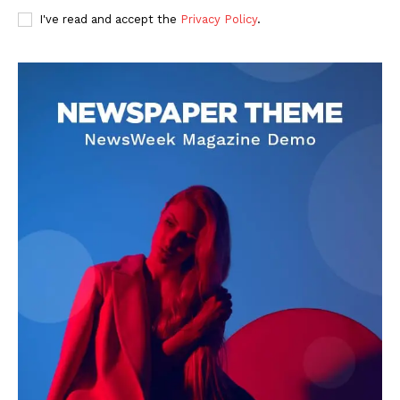
I've read and accept the
Privacy Policy
.
DOWNLOAD NOW
AIN NEWS 1
Contact Us
About Us
Privacy Policy
Terms of Use Agreement
Facebook
X
WhatsApp
Share