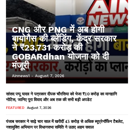
CNG और PNG में अब होगी
बायोगैस की ब्लेंडिंग, केंद्र सरकार
ने ₹23,731 करोड़ की
GOBARdhan योजना को दी
मंजूरी
Ainnews1
-
August 7, 2026
सांसद पप्पू यादव ने पत्रकार दीपक चौरसिया को भेजा ₹10 करोड़ का मानहानि
नोटिस, जानिए पूरा विवाद और अब तक की सभी बड़ी अपडेट
FEATURED
August 7, 2026
पंजाब सरकार ने साढ़े चार साल में खरीदीं 43 करोड़ से अधिक ब्यूप्रेनॉर्फिन टैबलेट,
नशामुक्ति अभियान पर विधानसभा समिति ने उठाए अहम सवाल