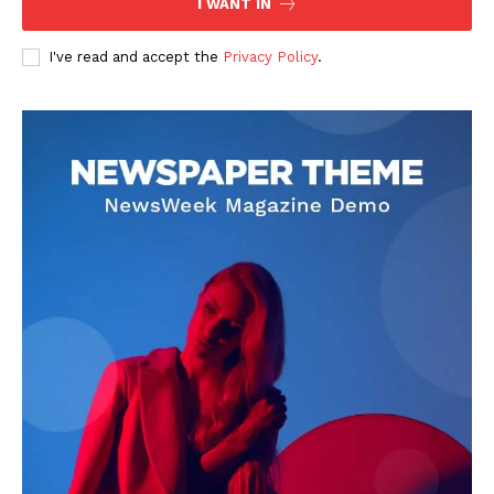
I WANT IN
I've read and accept the
Privacy Policy
.
DOWNLOAD NOW
AIN NEWS 1
Contact Us
About Us
Privacy Policy
Terms of Use Agreement
Facebook
X
WhatsApp
Share