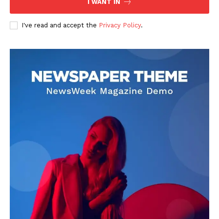
I WANT IN
I've read and accept the
Privacy Policy
.
DOWNLOAD NOW
AIN NEWS 1
Contact Us
About Us
Privacy Policy
Terms of Use Agreement
Facebook
X
WhatsApp
Share