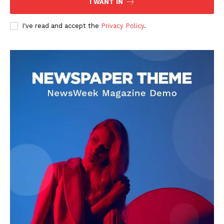
I WANT IN
I've read and accept the
Privacy Policy
.
DOWNLOAD NOW
AIN NEWS 1
Contact Us
About Us
Privacy Policy
Terms of Use Agreement
Facebook
X
WhatsApp
Share