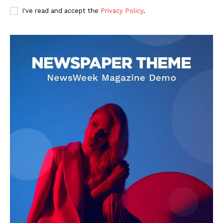
I've read and accept the
Privacy Policy
.
DOWNLOAD NOW
AIN NEWS 1
Contact Us
About Us
Privacy Policy
Terms of Use Agreement
Facebook
X
WhatsApp
Share