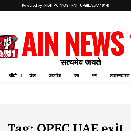
Powered by : PIDIT KO NYAY ( RNI - UPBIL/25/A1914)
AIN NEWS 
सत्यमेव जयते
ऑटो
खेल
तकनीक
देश
धर्म
लाइफस्टाइल
Tag:
OPEC UAE exit