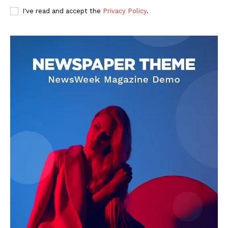
I've read and accept the
Privacy Policy
.
DOWNLOAD NOW
AIN NEWS 1
Contact Us
About Us
Privacy Policy
Terms of Use Agreement
Facebook
X
WhatsApp
Share