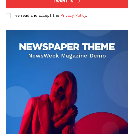
I WANT IN
I've read and accept the
Privacy Policy
.
DOWNLOAD NOW
AIN NEWS 1
Contact Us
About Us
Privacy Policy
Terms of Use Agreement
Facebook
X
WhatsApp
Share