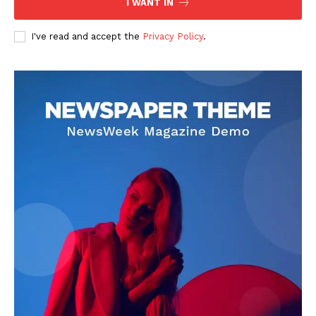
I WANT IN
I've read and accept the
Privacy Policy
.
DOWNLOAD NOW
AIN NEWS 1
Contact Us
About Us
Privacy Policy
Terms of Use Agreement
Facebook
X
WhatsApp
Share