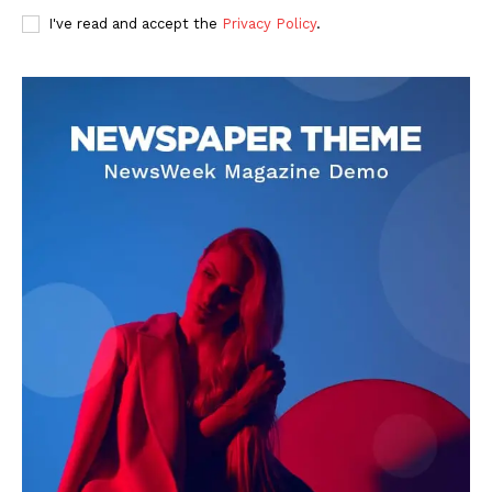
I've read and accept the
Privacy Policy
.
DOWNLOAD NOW
AIN NEWS 1
Contact Us
About Us
Privacy Policy
Terms of Use Agreement
Facebook
X
WhatsApp
Share