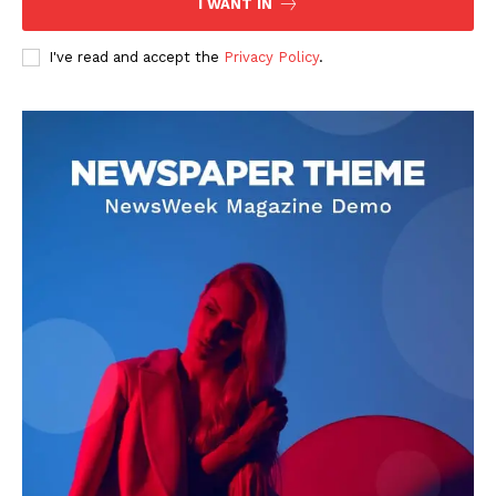
I WANT IN
I've read and accept the
Privacy Policy
.
DOWNLOAD NOW
AIN NEWS 1
Contact Us
About Us
Privacy Policy
Terms of Use Agreement