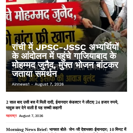
रांची में JPSC-JSSC अभ्यर्थियों
के आंदोलन में पहुंचे गाजियाबाद के
मोहम्मद जुनैद, मुफ्त भोजन बांटकर
जताया समर्थन
Ainnews1
-
August 7, 2026
2 साल बाद उसी बस में मिली दादी, ईमानदार कंडक्टर ने लौटाए 24 हजार रुपये,
भावुक कर देने वाली है यह सच्ची कहानी
महाराष्ट्र
August 7, 2026
Morning News Brief: भागवत बोले- जेन-जी देशभक्त-ईमानदार; 10 मिनट में