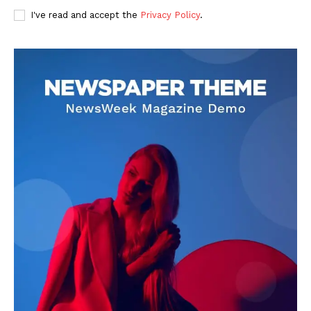
I've read and accept the
Privacy Policy
.
DOWNLOAD NOW
AIN NEWS 1
Contact Us
About Us
Privacy Policy
Terms of Use Agreement
Facebook
X
WhatsApp
Share