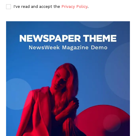
I've read and accept the
Privacy Policy
.
DOWNLOAD NOW
AIN NEWS 1
Contact Us
About Us
Privacy Policy
Terms of Use Agreement
Facebook
X
WhatsApp
Share