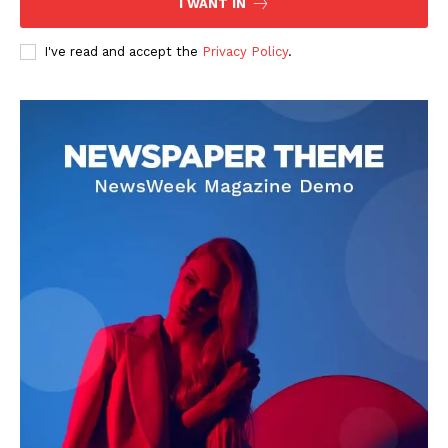
I WANT IN
I've read and accept the
Privacy Policy
.
DOWNLOAD NOW
AIN NEWS 1
Contact Us
About Us
Privacy Policy
Terms of Use Agreement
Facebook
X
WhatsApp
Share