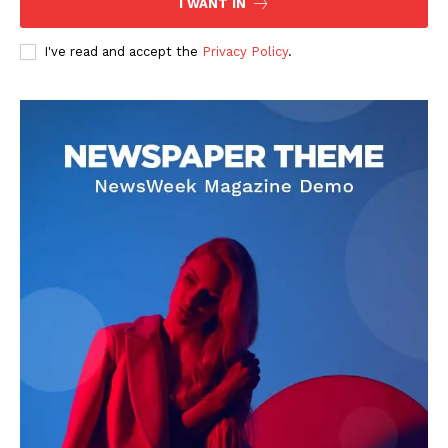
I WANT IN
I've read and accept the
Privacy Policy
.
DOWNLOAD NOW
AIN NEWS 1
Contact Us
About Us
Privacy Policy
Terms of Use Agreement
Facebook
X
WhatsApp
Share