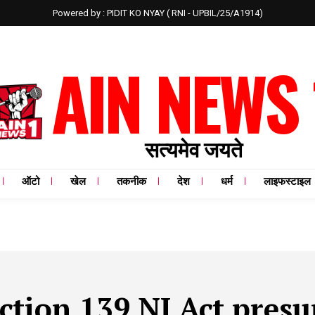
Powered by : PIDIT KO NYAY ( RNI - UPBIL/25/A1914)
AIN NEWS 
सत्यमेव जयते
ऑटो
खेल
तकनीक
देश
धर्म
लाइफस्टाइल
ection 139 NI Act pres