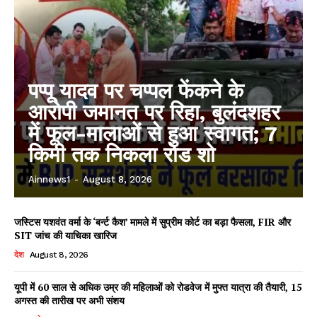
पप्पू यादव पर चप्पल फेंकने के
आरोपी जमानत पर रिहा, बुलंदशहर
में फूल-मालाओं से हुआ स्वागत; 7
किमी तक निकला रोड शो
Ainnews1
-
August 8, 2026
जस्टिस यशवंत वर्मा के ‘बर्न्ट कैश’ मामले में सुप्रीम कोर्ट का बड़ा फैसला, FIR और
SIT जांच की याचिका खारिज
देश
August 8, 2026
यूपी में 60 साल से अधिक उम्र की महिलाओं को रोडवेज में मुफ्त यात्रा की तैयारी, 15
अगस्त की तारीख पर अभी संशय