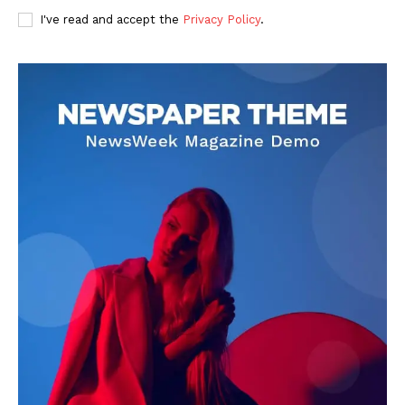
I've read and accept the
Privacy Policy
.
DOWNLOAD NOW
AIN NEWS 1
Contact Us
About Us
Privacy Policy
Terms of Use Agreement
Facebook
X
WhatsApp
Share