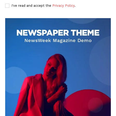
I've read and accept the
Privacy Policy
.
DOWNLOAD NOW
AIN NEWS 1
Contact Us
About Us
Privacy Policy
Terms of Use Agreement
Facebook
X
WhatsApp
Share