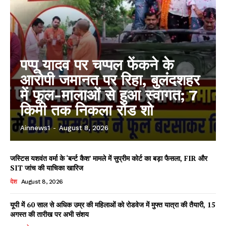
पप्पू यादव पर चप्पल फेंकने के
आरोपी जमानत पर रिहा, बुलंदशहर
में फूल-मालाओं से हुआ स्वागत; 7
किमी तक निकला रोड शो
Ainnews1
-
August 8, 2026
जस्टिस यशवंत वर्मा के ‘बर्न्ट कैश’ मामले में सुप्रीम कोर्ट का बड़ा फैसला, FIR और
SIT जांच की याचिका खारिज
देश
August 8, 2026
यूपी में 60 साल से अधिक उम्र की महिलाओं को रोडवेज में मुफ्त यात्रा की तैयारी, 15
अगस्त की तारीख पर अभी संशय