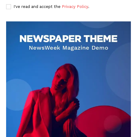
I've read and accept the
Privacy Policy
.
DOWNLOAD NOW
AIN NEWS 1
Contact Us
About Us
Privacy Policy
Terms of Use Agreement
Facebook
X
WhatsApp
Share