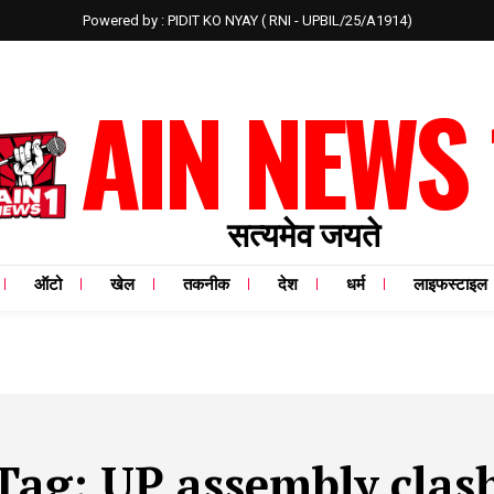
Powered by : PIDIT KO NYAY ( RNI - UPBIL/25/A1914)
AIN NEWS 
सत्यमेव जयते
ऑटो
खेल
तकनीक
देश
धर्म
लाइफस्टाइल
Tag:
UP assembly clas