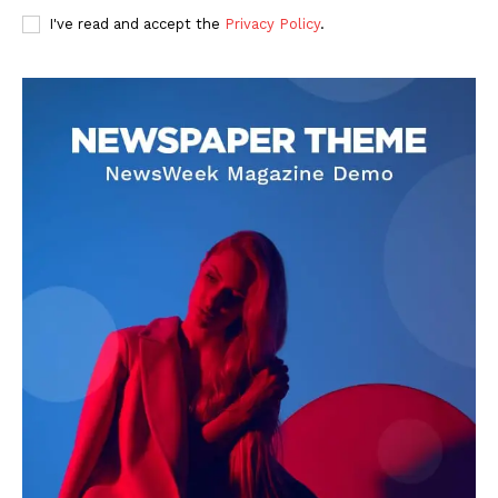
I've read and accept the
Privacy Policy
.
DOWNLOAD NOW
AIN NEWS 1
Contact Us
About Us
Privacy Policy
Terms of Use Agreement
Facebook
X
WhatsApp
Share