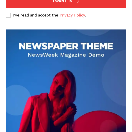
I WANT IN
I've read and accept the
Privacy Policy
.
DOWNLOAD NOW
AIN NEWS 1
Contact Us
About Us
Privacy Policy
Terms of Use Agreement
Facebook
X
WhatsApp
Share