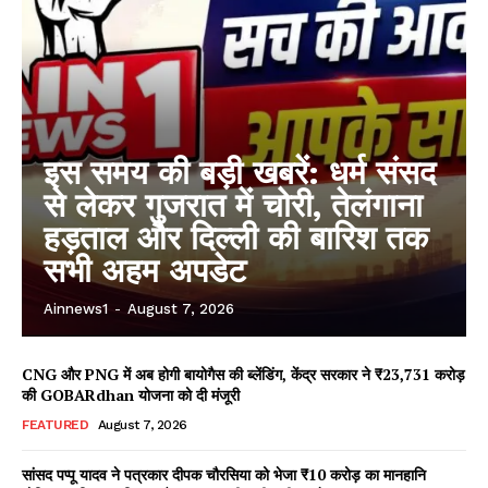
इस समय की बड़ी खबरें: धर्म संसद
से लेकर गुजरात में चोरी, तेलंगाना
हड़ताल और दिल्ली की बारिश तक
सभी अहम अपडेट
Ainnews1
-
August 7, 2026
CNG और PNG में अब होगी बायोगैस की ब्लेंडिंग, केंद्र सरकार ने ₹23,731 करोड़
की GOBARdhan योजना को दी मंजूरी
FEATURED
August 7, 2026
सांसद पप्पू यादव ने पत्रकार दीपक चौरसिया को भेजा ₹10 करोड़ का मानहानि