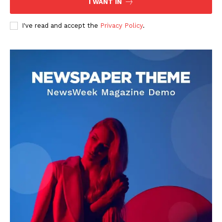
I WANT IN
I've read and accept the
Privacy Policy
.
DOWNLOAD NOW
AIN NEWS 1
Contact Us
About Us
Privacy Policy
Terms of Use Agreement
Facebook
X
WhatsApp
Share