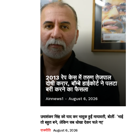
2013 रेप केस में तरुण तेजपाल
दोषी करार, बॉम्बे हाईकोर्ट ने पलटा
बरी करने का फैसला
Ainnews1
-
August 6, 2026
उमाशंकर सिंह को याद कर भावुक हुईं मायावती, बोलीं- ‘भाई
तो बहुत बने, लेकिन सब धोखा देकर चले गए’
राजनीति
August 6, 2026