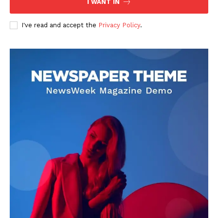
I WANT IN
I've read and accept the
Privacy Policy
.
DOWNLOAD NOW
AIN NEWS 1
Contact Us
About Us
Privacy Policy
Terms of Use Agreement
Facebook
X
WhatsApp
Share