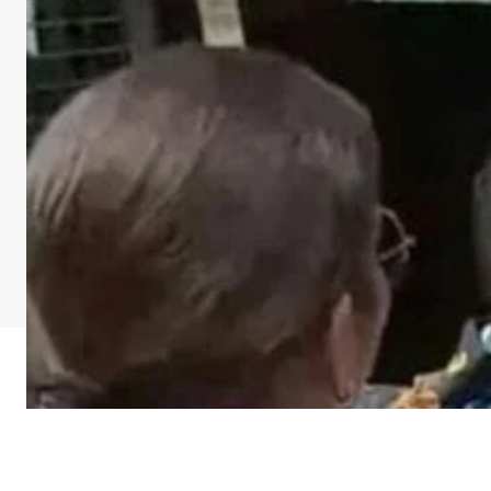
DOWNLOA
Facebook
X
Whats
Sha