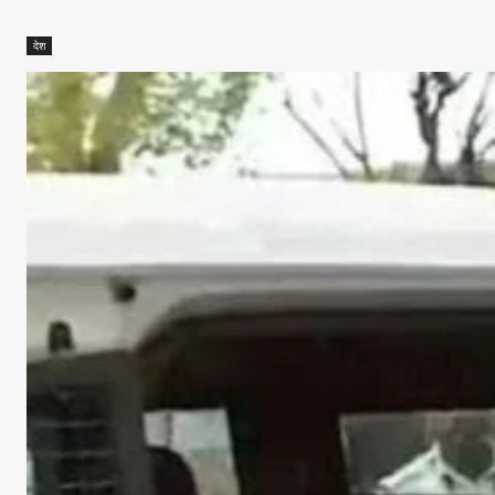
देश
Facebook
X
Whats
Sha
Read Lates
AIN NEWS