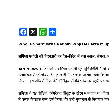
F
X
W
S
a
h
h
Who is Sharmistha Panoli? Why Her Arrest Sp
c
at
ar
e
s
e
शर्मिष्ठा पनोली की गिरफ्तारी पर देश-विदेश में मचा बवाल: कंगना
b
A
o
p
AIN NEWS 1:
22 वर्षीय शर्मिष्ठा पनोली पुणे यूनिवर्सिटी में
उनके हजारों फॉलोअर्स हैं। हाल ही में पहलगाम आतंकी हमले के ब
o
p
किया। इस वीडियो में उन्होंने बॉलीवुड सेलेब्रिटीज की चुप्पी पर
k
शर्मिष्ठा ने यह वीडियो
‘ऑपरेशन सिंदूर’
के संदर्भ में बनाया था, जिस
ने उनके खिलाफ केस दर्ज किया और उन्हें गुरुग्राम से गिरफ्तार 