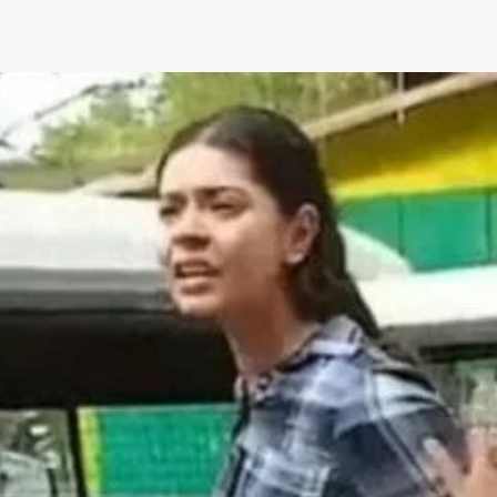
App
re
t News on
 1 App
AIN NEWS 1
Contact Us