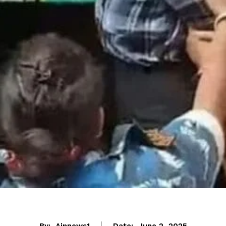
About Us
Privacy Policy
Terms of Use Agreement
D NOW
App
re
By:
Ainnews1
Date: