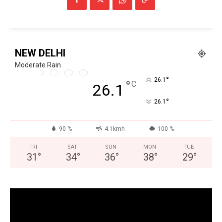
Facebook
X
WhatsApp
Share
NEW DELHI
Moderate Rain
Read Latest News on AIN
°
NEWS 1 App
26.1
°
C
26.1
°
26.1
90 %
4.1kmh
100 %
FRI
SAT
SUN
MON
TUE
31
°
34
°
36
°
38
°
29
°