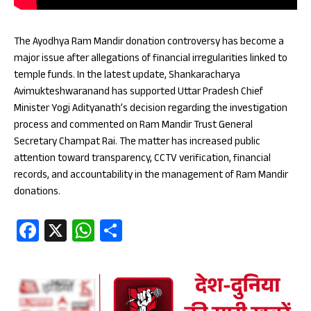
The Ayodhya Ram Mandir donation controversy has become a
major issue after allegations of financial irregularities linked to
temple funds. In the latest update, Shankaracharya
Avimukteshwaranand has supported Uttar Pradesh Chief
Minister Yogi Adityanath’s decision regarding the investigation
process and commented on Ram Mandir Trust General
Secretary Champat Rai. The matter has increased public
attention toward transparency, CCTV verification, financial
records, and accountability in the management of Ram Mandir
donations.
Fa
X
W
S
ce
ha
ha
b
ts
re
oo
A