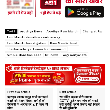
k
p
p
TAGS
Ayodhya News
Ayodhya Ram Mandir
Champat Rai
Ram Mandir donation controversy
Ram Mandir Investigation
Ram Mandir trust
Shankaracharya Avimukteshwaranand
temple donation case
UP news
Yogi Adityanath
Previous article
Next article
बहराइच सालार मसूद गाजी दरगाह में
राम मंदिर चढ़ावा चोरी मामला:
चढ़ावे को लेकर विवाद, करोड़ों की
CCTV फुटेज बना जांच की सबसे
हेराफेरी के आरोपों पर SIT जांच की
बड़ी चुनौती, पुराने रिकॉर्ड नहीं मिलने
मांग!
से बढ़ी मुश्किलें!