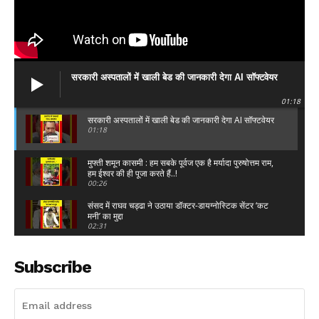
DOWNLOAD NOW
सरकारी अस्पतालों में खाली बेड की जानकारी देगा AI सॉफ्टवेयर
01:18
सरकारी अस्पतालों में खाली बेड की जानकारी देगा AI सॉफ्टवेयर
AIN NEWS 1
01:18
मुफ्ती शमून कासमी : हम सबके पूर्वज एक है मर्यादा पुरुषोत्तम राम,
Contact Us
हम ईश्वर की ही पूजा करते हैं..!
00:26
About Us
संसद में राघव चड्ढा ने उठाया डॉक्टर-डायग्नोस्टिक सेंटर ‘कट
Privacy Policy
मनी’ का मुद्दा
02:31
Terms of Use Agreement
सदन में खड़े होकर Modi ने पहले Rahul Gandhi को लिया
आड़े हाथ फिर उड़ाई धज्जियां,हंस पड़ी प्रियंका!
Subscribe
Facebook
X
WhatsApp
Share
15:15
DImple Yadav : "यूपी का हाल देख लीजिए, 21 पेपर लीक
हुए हैं..."
01:21