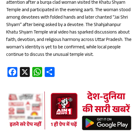
attention after a burqa clad woman visited the Khatu Shyam
Temple and participated in the evening aarti. The woman stood
among devotees with folded hands and later chanted “Jai Shri
Shyam” after being asked by a devotee. The Shahjahanpur
Khatu Shyam Temple viral video has sparked discussions about
faith, devotion, and religious harmony across Uttar Pradesh. The
woman’s identity is yet to be confirmed, while local people
continue to discuss the unusual temple visit.
Fa
X
W
S
ce
ha
ha
b
ts
re
oo
A
k
p
p