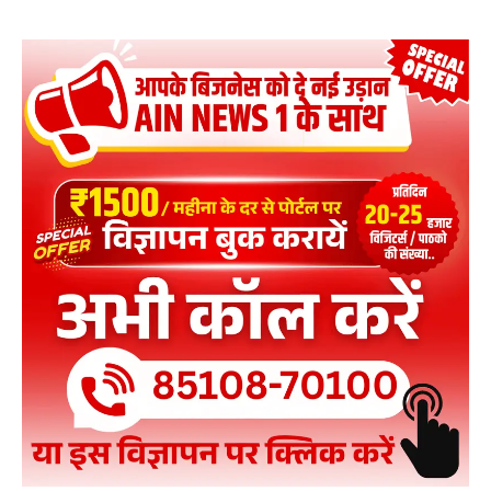
01:15
कानपुर–लखनऊ एक्सप्रेसवे में खामियों पर NHAI का एक्शन
00:33
फेसबुक से पीएम मोदी का वीडियो हटाने पर विवाद, IT मंत्रालय
के अधिकारियों से मिली Meta की ग्लोबल टीम
00:48
यूपी: सीतापुर के सरकारी स्कूल में लज़ीज़ मिड-डे मील!
00:15