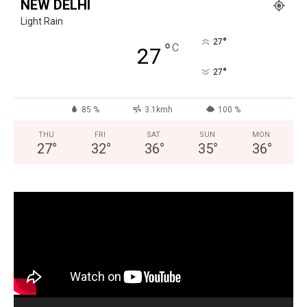
NEW DELHI
Light Rain
Facebook
X
WhatsApp
Share
°
27
°
C
27
°
27
Read Latest News on AIN
85 %
3.1kmh
100 %
NEWS 1 App
THU
FRI
SAT
SUN
MON
27
°
32
°
36
°
35
°
36
°