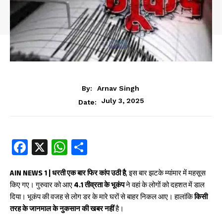
By:
Arnav Singh
July 3, 2025
Date:
Fa
X
W
S
ce
ha
ha
b
ts
re
AIN NEWS 1 | धरती एक बार फिर कांप उठी है
, इस बार झटके म्यांमार में महसूस
किए गए। गुरुवार को आए
4.1 तीव्रता के भूकंप
ने वहां के लोगों को दहशत में डाल
oo
A
दिया। भूकंप की वजह से लोग डर के मारे घरों से बाहर निकल आए। हालांकि
किसी
k
p
तरह के जानमाल के नुकसान की खबर नहीं
है।