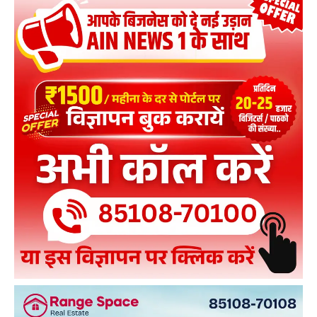
समाज ने सौंपा ज्ञापन
01:47
सदन में मुसलमान-मस्जिद पर दहाड़ रहे थे शाह, फिर अचानक
आया गुस्सा, दे डाली तगड़ी नसीहत,सब हैरान!Viral
10:28
हरिद्वार में कांवड़ियों पर की गई पुष्पवर्षा
00:11