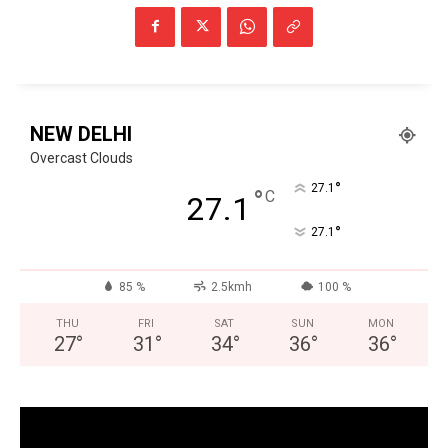
NEW DELHI
Overcast Clouds
°
27.1
°
C
27.1
°
27.1
85 %
2.5kmh
100 %
THU
FRI
SAT
SUN
MON
27
°
31
°
34
°
36
°
36
°