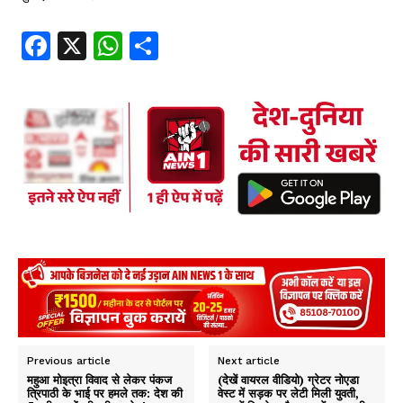
Fa
X
W
S
ce
ha
ha
b
ts
re
oo
A
k
p
p
Previous article
Next article
महुआ मोइत्रा विवाद से लेकर पंकज
(देखें वायरल वीडियो) ग्रेटर नोएडा
त्रिपाठी के भाई पर हमले तक: देश की
वेस्ट में सड़क पर लेटी मिली युवती,