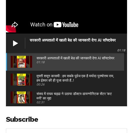
सरकारी अस्पतालों में खाली बेड की जानकारी देगा AI सॉफ्टवेयर
01:18
सरकारी अस्पतालों में खाली बेड की जानकारी देगा AI सॉफ्टवेयर
01:18
मुफ्ती शमून कासमी : हम सबके पूर्वज एक है मर्यादा पुरुषोत्तम राम,
हम ईश्वर की ही पूजा करते हैं..!
00:26
संसद में राघव चड्ढा ने उठाया डॉक्टर-डायग्नोस्टिक सेंटर ‘कट
मनी’ का मुद्दा
02:31
सदन में खड़े होकर Modi ने पहले Rahul Gandhi को लिया
आड़े हाथ फिर उड़ाई धज्जियां,हंस पड़ी प्रियंका!
Subscribe
15:15
DImple Yadav : "यूपी का हाल देख लीजिए, 21 पेपर लीक