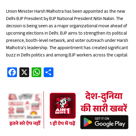
Union Minister Harsh Malhotra has been appointed as the new
Delhi BJP President by BJP National President Nitin Nabin. The
decision is being seen as a major organizational move ahead of
upcoming elections in Delhi. BJP aims to strengthen its political
presence, booth-level network, and voter outreach under Harsh
Malhotra’s leadership. The appointment has created significant
buzz in Delhi politics and among BJP workers across the capital.
Fa
X
W
S
ce
ha
ha
b
ts
re
oo
A
k
p
p