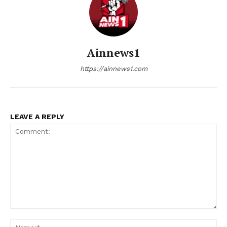
Ainnews1
https://ainnews1.com
LEAVE A REPLY
Comment:
Nam