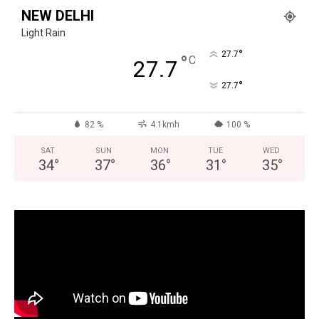
NEW DELHI
Light Rain
°
27.7
°
C
27.7
°
27.7
82 %
4.1kmh
100 %
SAT
SUN
MON
TUE
WED
34
°
37
°
36
°
31
°
35
°