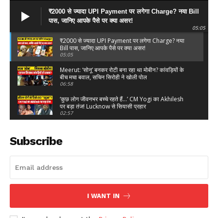
₹2000 से ज्यादा UPI Payment पर लगेगा Charge? नया Bill
पास, जानिए आपके पैसे पर क्या असर!
05:05
₹2000 से ज्यादा UPI Payment पर लगेगा Charge? नया
Bill पास, जानिए आपके पैसे पर क्या असर!
05:05
Meerut: ‘सोनू’ बनकर रोटी बना रहा था मोबीन? कांवड़ियों के
बीच मचा बवाल, सचिन सिरोही ने खोली पोल
06:58
‘कुछ लोग जीवनभर बच्चे रहते हैं…’ CM Yogi का Akhilesh
पर बड़ा तंज! Lucknow से सियासी प्रहार
02:57
‘पहले RSS-BJP को दें नसीहत…’ आरक्षण पर Mohan
Bhagwat के बयान पर Chandrashekhar Azad का तंज
Subscribe
01:21
Kanwar Yatra पर Maulana Sajid Rashidi का
विवादित बयान! पूछा- ‘ऐसे लोगों को भक्त कहेंगे?’
02:14
Jharkhand Student Protest: JPSC-JSSC भर्ती विवाद पर
विधानसभा मार्च, Hemant सरकार को अल्टीमेटम?
I WANT IN
07:11
Sansad में भारी हंगामा! Amit Shah पर विपक्ष का हमला,