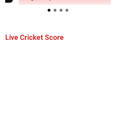
DOWNLOAD NOW
Live Cricket Score
AIN NEWS 1
Contact Us
About Us
Privacy Policy
Terms of Use Agreement
Facebook
X
WhatsApp
Share