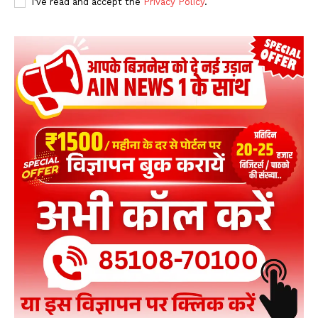
I've read and accept the
Privacy Policy
.
Kharge-Rijiju में तीखी जुबानी जंग
04:12
छत्रपति संभाजीनगर में Abhijeet Dipke के घर के बाहर, 2
युवकों ने त्याग दिया अन्न और जल !
01:54
पंजाब: अग्निवीर भर्ती के नाम पर ठगी करने वाले गिरोह का
भंडाफोड़, दो आरोपी गिरफ्तार
02:51
गाजियाबाद: ACP जियाउद्दीन अहमद ने कांवड़ मार्ग पर
श्रद्धालुओं को बांटा जल
00:19