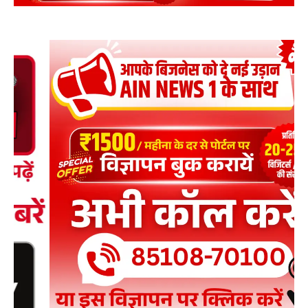
Facebook
X
WhatsApp
Share
Read Latest News on AIN
NEWS 1 App