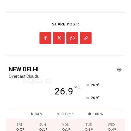
DOWNLOAD NOW
SHARE POST:
AIN NEWS 1
Contact Us
NEW DELHI
About Us
Overcast Clouds
°
Privacy Policy
26.9
°
C
26.9
Terms of Use Agreement
°
26.9
Facebook
X
WhatsApp
Share
84 %
3.1kmh
100 %
SAT
SUN
MON
TUE
WED
35
°
36
°
36
°
31
°
34
°