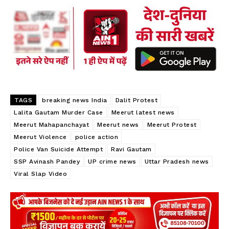
b
ts
re
oo
A
k
p
p
TAGS
breaking news India
Dalit Protest
Lalita Gautam Murder Case
Meerut latest news
Meerut Mahapanchayat
Meerut news
Meerut Protest
Meerut Violence
police action
Police Van Suicide Attempt
Ravi Gautam
SSP Avinash Pandey
UP crime news
Uttar Pradesh news
Viral Slap Video