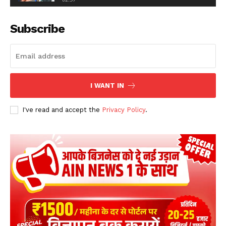
‘पहले RSS-BJP को दें नसीहत…’ आरक्षण पर Mohan
Bhagwat के बयान पर Chandrashekhar Azad का तंज
Subscribe
01:21
Kanwar Yatra पर Maulana Sajid Rashidi का
विवादित बयान! पूछा- ‘ऐसे लोगों को भक्त कहेंगे?’
02:14
Jharkhand Student Protest: JPSC-JSSC भर्ती विवाद पर
विधानसभा मार्च, Hemant सरकार को अल्टीमेटम?
I WANT IN
07:11
Sansad में भारी हंगामा! Amit Shah पर विपक्ष का हमला,
I've read and accept the
Privacy Policy
.
Kharge-Rijiju में तीखी जुबानी जंग
04:12
छत्रपति संभाजीनगर में Abhijeet Dipke के घर के बाहर, 2
युवकों ने त्याग दिया अन्न और जल !
01:54
पंजाब: अग्निवीर भर्ती के नाम पर ठगी करने वाले गिरोह का
भंडाफोड़, दो आरोपी गिरफ्तार
02:51
गाजियाबाद: ACP जियाउद्दीन अहमद ने कांवड़ मार्ग पर
श्रद्धालुओं को बांटा जल
00:19