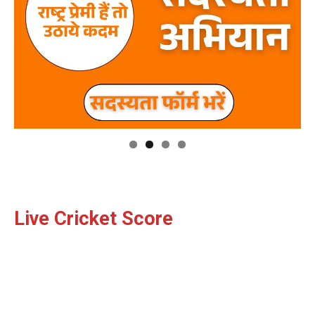
Facebook
X
WhatsApp
Share
Read Latest News on AIN
NEWS 1 App
Live Cricket Score