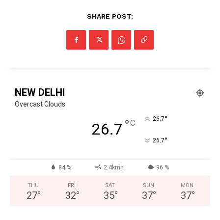
SHARE POST:
NEW DELHI
Overcast Clouds
°
26.7
°
C
26.7
°
26.7
84 %
2.4kmh
96 %
THU
FRI
SAT
SUN
MON
27
°
32
°
35
°
37
°
37
°