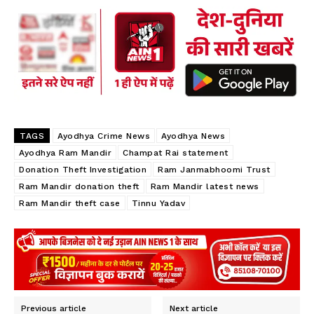
b
ts
re
oo
A
k
p
p
TAGS
Ayodhya Crime News
Ayodhya News
Ayodhya Ram Mandir
Champat Rai statement
Donation Theft Investigation
Ram Janmabhoomi Trust
Ram Mandir donation theft
Ram Mandir latest news
Ram Mandir theft case
Tinnu Yadav
Previous article
Next article