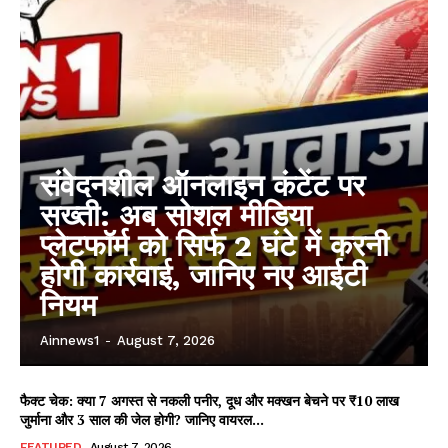
AIN NEWS 1
Contact Us
About Us
Privacy Policy
संवेदनशील ऑनलाइन कंटेंट पर
Terms of Use Agreement
सख्ती: अब सोशल मीडिया
Facebook
X
WhatsApp
Share
प्लेटफॉर्म को सिर्फ 2 घंटे में करनी
होगी कार्रवाई, जानिए नए आईटी
नियम
Ainnews1
-
August 7, 2026
फैक्ट चेक: क्या 7 अगस्त से नकली पनीर, दूध और मक्खन बेचने पर ₹10 लाख
जुर्माना और 3 साल की जेल होगी? जानिए वायरल...
FEATURED
August 7, 2026