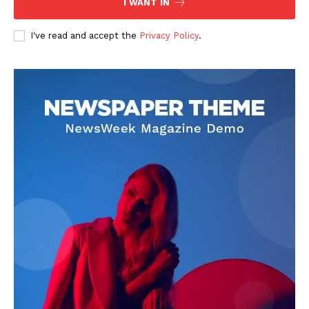
I WANT IN
I've read and accept the
Privacy Policy
.
DOWNLOAD NOW
AIN NEWS 1
Contact Us
About Us
Privacy Policy
Terms of Use Agreement
Facebook
X
WhatsApp
Share