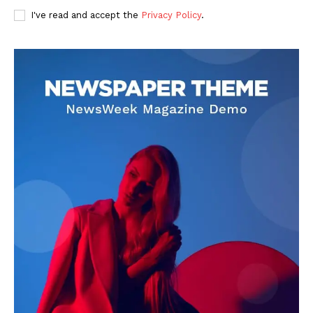
I've read and accept the
Privacy Policy
.
DOWNLOAD NOW
AIN NEWS 1
Contact Us
About Us
Privacy Policy
Terms of Use Agreement
Facebook
X
WhatsApp
Share