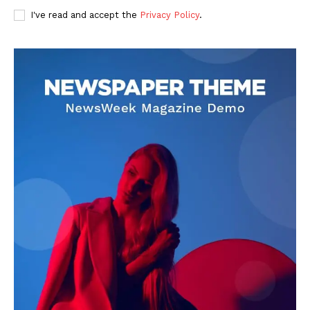
I've read and accept the
Privacy Policy
.
DOWNLOAD NOW
AIN NEWS 1
Contact Us
About Us
Privacy Policy
Terms of Use Agreement
Facebook
X
WhatsApp
Share