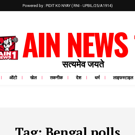
Powered by : PIDIT KO NYAY ( RNI - UPBIL/25/A1914)
AIN NEWS 
सत्यमेव जयते
ऑटो
खेल
तकनीक
देश
धर्म
लाइफस्टाइल
Tag:
Bengal polls