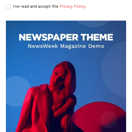
I've read and accept the
Privacy Policy
.
DOWNLOAD NOW
AIN NEWS 1
Contact Us
About Us
Privacy Policy
Terms of Use Agreement
Facebook
X
WhatsApp
Share