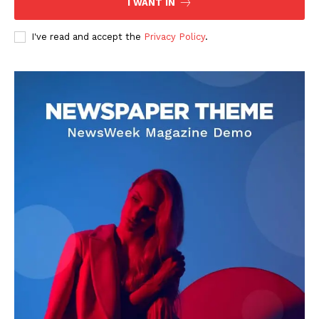
I WANT IN
I've read and accept the
Privacy Policy
.
DOWNLOAD NOW
AIN NEWS 1
Contact Us
About Us
Privacy Policy
Terms of Use Agreement
Facebook
X
WhatsApp
Share