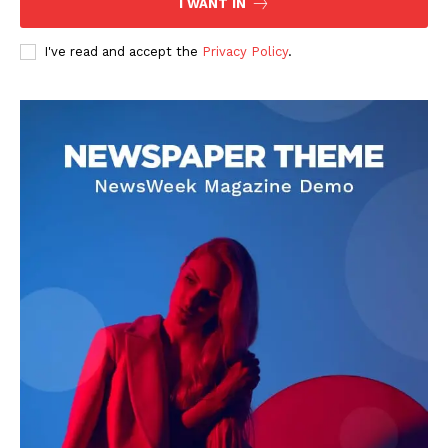
I WANT IN
I've read and accept the
Privacy Policy
.
DOWNLOAD NOW
AIN NEWS 1
Contact Us
About Us
Privacy Policy
Terms of Use Agreement
Facebook
X
WhatsApp
Share