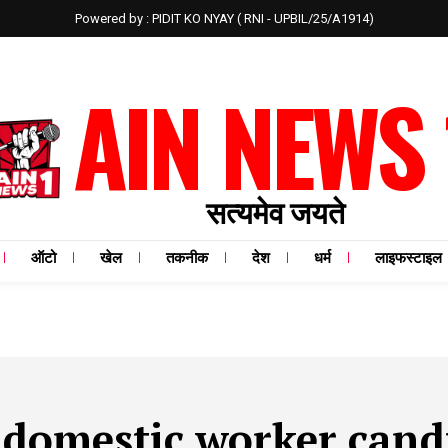
Powered by : PIDIT KO NYAY ( RNI - UPBIL/25/A1914)
AIN NEWS 
सत्यमेव जयते
ऑटो
खेल
तकनीक
देश
धर्म
लाइफस्टाइल
:
domestic worker cand