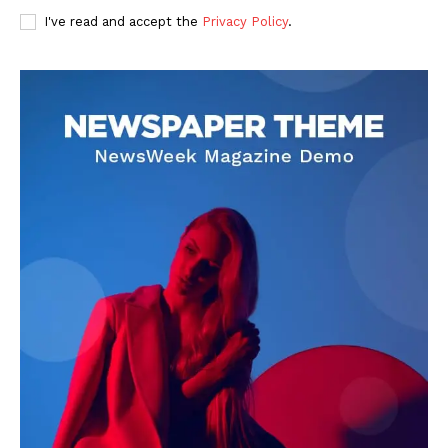
I've read and accept the
Privacy Policy
.
DOWNLOAD NOW
AIN NEWS 1
Contact Us
About Us
Privacy Policy
Terms of Use Agreement
Facebook
X
WhatsApp
Share