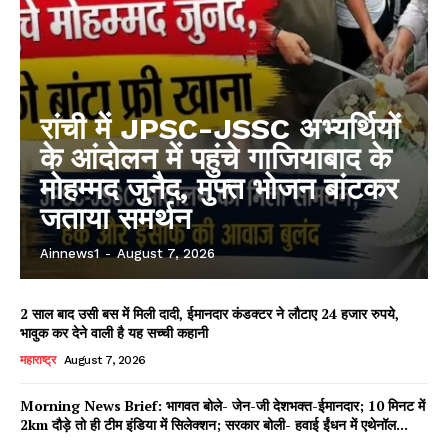
रांची में JPSC-JSSC अभ्यर्थियों
के आंदोलन में पहुंचे गाजियाबाद के
मोहम्मद जुनैद, मुफ्त भोजन बांटकर
जताया समर्थन
Ainnews1
-
August 7, 2026
2 साल बाद उसी बस में मिली दादी, ईमानदार कंडक्टर ने लौटाए 24 हजार रुपये,
भावुक कर देने वाली है यह सच्ची कहानी
महाराष्ट्र
August 7, 2026
Morning News Brief: भागवत बोले- जेन-जी देशभक्त-ईमानदार; 10 मिनट में
2km दौड़े तो ही टीम इंडिया में सिलेक्शन; सरकार बोली- हवाई ईंधन में एथेनॉल...