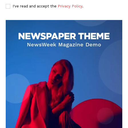
I've read and accept the
Privacy Policy
.
DOWNLOAD NOW
AIN NEWS 1
Contact Us
About Us
Privacy Policy
Terms of Use Agreement
Facebook
X
WhatsApp
Share