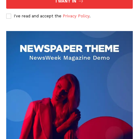
I WANT IN
I've read and accept the
Privacy Policy
.
DOWNLOAD NOW
AIN NEWS 1
Contact Us
About Us
Privacy Policy
Terms of Use Agreement
Facebook
X
WhatsApp
Share