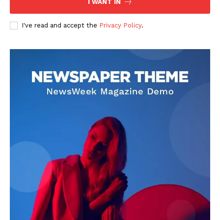
I WANT IN
I've read and accept the
Privacy Policy
.
DOWNLOAD NOW
AIN NEWS 1
Contact Us
About Us
Privacy Policy
Terms of Use Agreement
Facebook
X
WhatsApp
Share