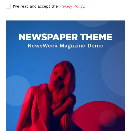
I've read and accept the
Privacy Policy
.
DOWNLOAD NOW
AIN NEWS 1
Contact Us
About Us
Privacy Policy
Terms of Use Agreement
Facebook
X
WhatsApp
Share