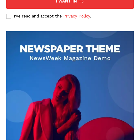
I WANT IN
I've read and accept the
Privacy Policy
.
DOWNLOAD NOW
AIN NEWS 1
Contact Us
About Us
Privacy Policy
Terms of Use Agreement
Facebook
X
WhatsApp
Share