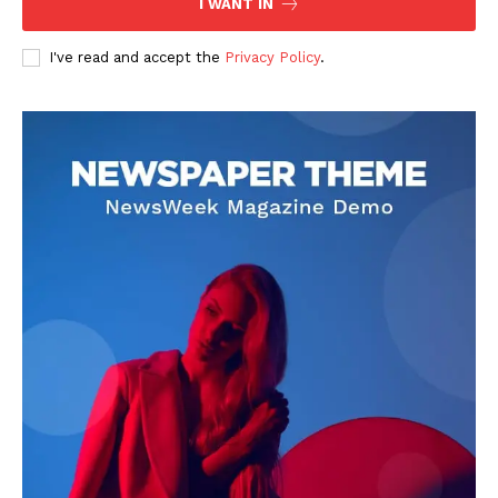
I WANT IN
I've read and accept the
Privacy Policy
.
DOWNLOAD NOW
AIN NEWS 1
Contact Us
About Us
Privacy Policy
Terms of Use Agreement
Facebook
X
WhatsApp
Share