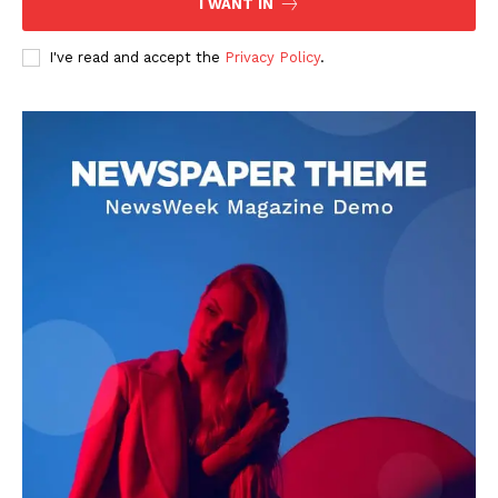
I WANT IN
I've read and accept the
Privacy Policy
.
DOWNLOAD NOW
AIN NEWS 1
Contact Us
About Us
Privacy Policy
Terms of Use Agreement
Facebook
X
WhatsApp
Share